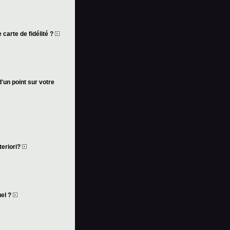
 carte de fidélité ?
d'un point sur votre
teriori?
uel ?