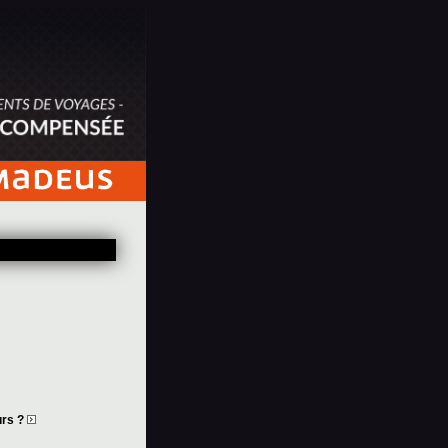
urs ?