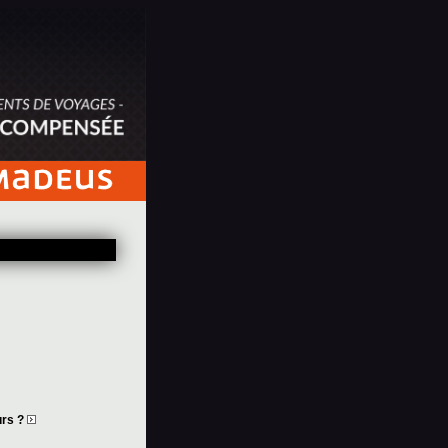
urs ?