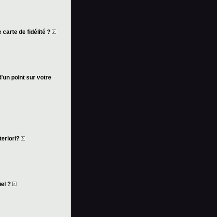
 carte de fidélité ?
d'un point sur votre
teriori?
uel ?