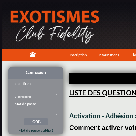
Inscription
Informations
Cha
Connexion
Identifiant
LISTE DES QUESTIO
8 caractères
Mot de passe
Activation - Adhésio
Comment activer votre
Mot de passe oublié ?