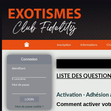
Inscription
Informations
Cha
Connexion
Identifiant
LISTE DES QUESTIO
8 caractères
Mot de passe
Activation - Adhésio
Comment activer votre
Mot de passe oublié ?