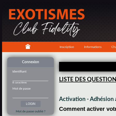
Inscription
Informations
Cha
Connexion
Identifiant
LISTE DES QUESTIO
8 caractères
Mot de passe
Activation - Adhésio
Comment activer votre
Mot de passe oublié ?