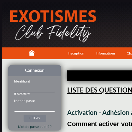
Inscription
Informations
Cha
Connexion
Identifiant
LISTE DES QUESTIO
8 caractères
Mot de passe
Activation - Adhésio
Comment activer votre
Mot de passe oublié ?