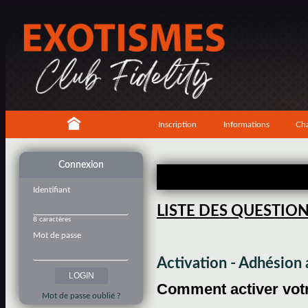
Inscription
Informations
Cha
Connexion
Identifiant
LISTE DES QUESTIO
8 caractères
Mot de passe
Activation - Adhésio
Comment activer votre
Mot de passe oublié ?