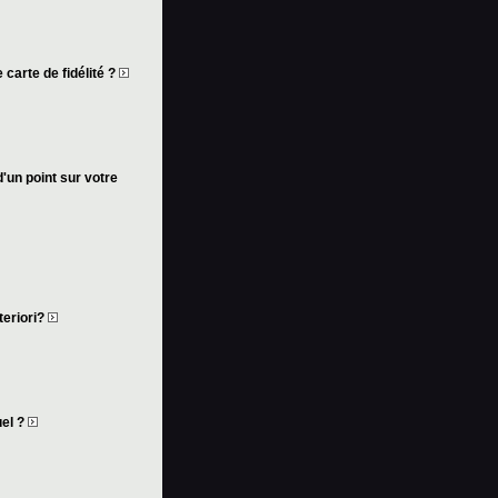
 carte de fidélité ?
d'un point sur votre
teriori?
uel ?