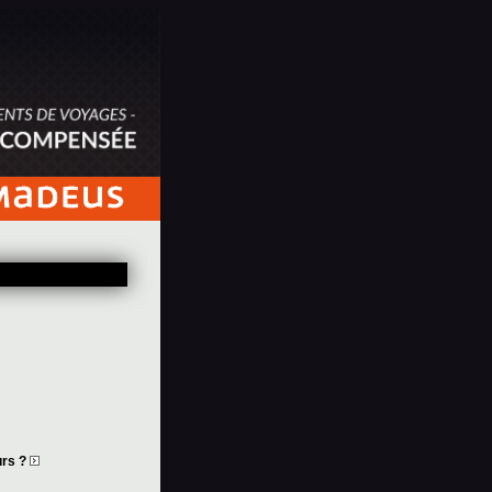
urs ?