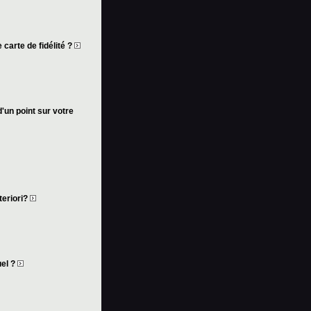
 carte de fidélité ?
d'un point sur votre
teriori?
uel ?