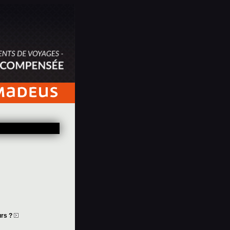
urs ?