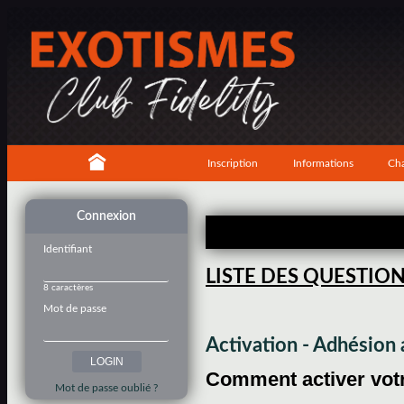
Inscription
Informations
Cha
Connexion
Identifiant
LISTE DES QUESTIO
8 caractères
Mot de passe
Activation - Adhésio
Comment activer votre
Mot de passe oublié ?