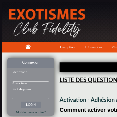
Inscription
Informations
Cha
Connexion
Identifiant
LISTE DES QUESTIO
8 caractères
Mot de passe
Activation - Adhésio
Comment activer votre
Mot de passe oublié ?