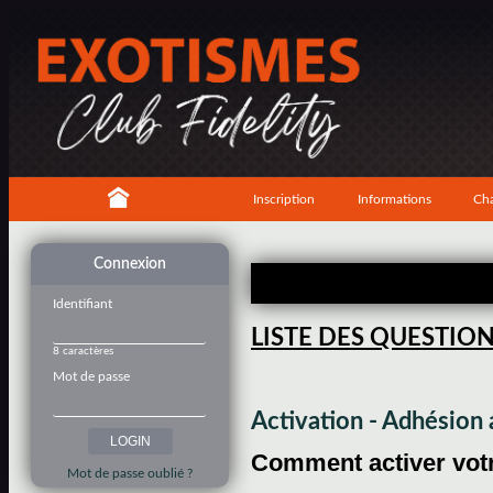
Inscription
Informations
Cha
Connexion
Identifiant
LISTE DES QUESTIO
8 caractères
Mot de passe
Activation - Adhésio
Comment activer votre
Mot de passe oublié ?