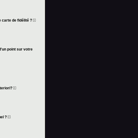
 carte de fidélité ?
d'un point sur votre
teriori?
uel ?