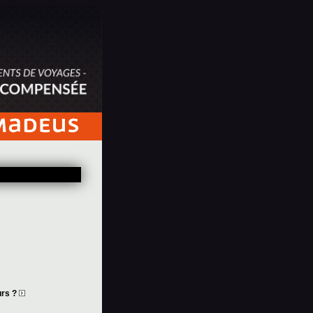
urs ?