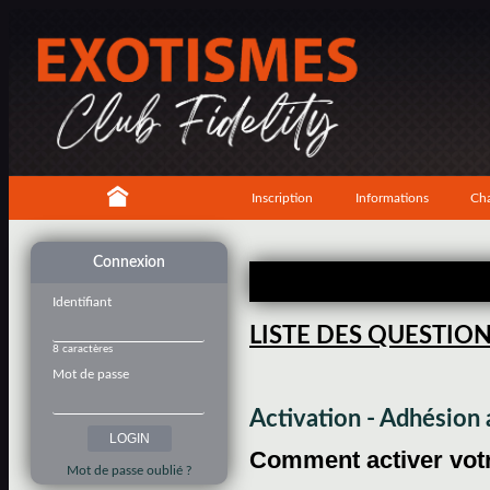
Inscription
Informations
Cha
Connexion
Identifiant
LISTE DES QUESTIO
8 caractères
Mot de passe
Activation - Adhésio
Comment activer votre
Mot de passe oublié ?