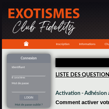
Inscription
Informations
Cha
Connexion
Identifiant
LISTE DES QUESTIO
8 caractères
Mot de passe
Activation - Adhésio
Comment activer votre
Mot de passe oublié ?