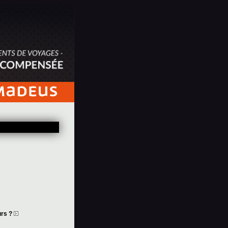
urs ?