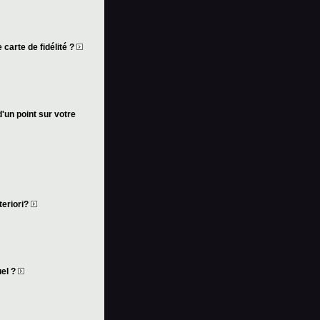
 carte de fidélité ?
d'un point sur votre
teriori?
uel ?