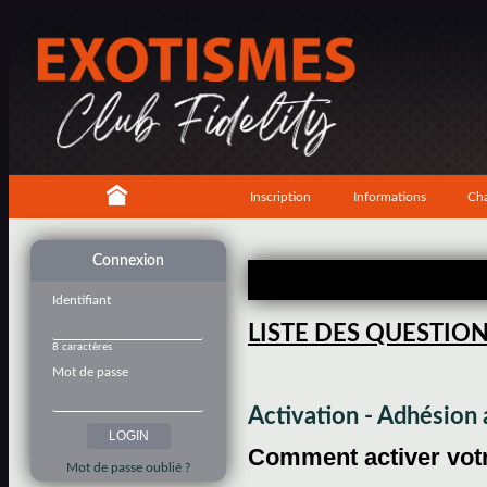
Inscription
Informations
Cha
Connexion
Identifiant
LISTE DES QUESTIO
8 caractères
Mot de passe
Activation - Adhésio
Comment activer votre
Mot de passe oublié ?