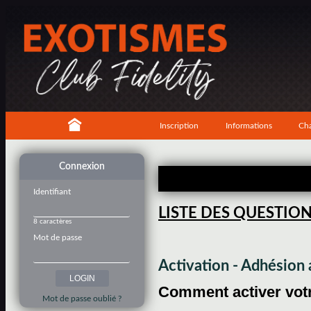
Inscription
Informations
Cha
Connexion
Identifiant
LISTE DES QUESTIO
8 caractères
Mot de passe
Activation - Adhésio
Comment activer votre
Mot de passe oublié ?